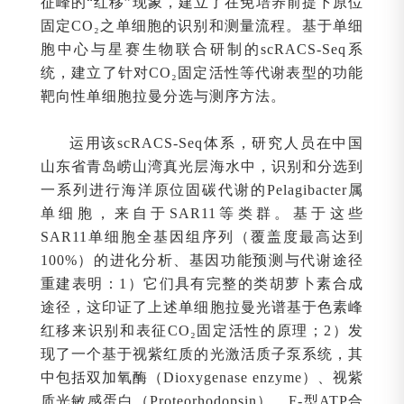
征峰的“红移”现象，建立了在免培养前提下原位
固定CO₂之单细胞的识别和测量流程。基于单细
胞中心与星赛生物联合研制的scRACS-Seq系
统，建立了针对CO₂固定活性等代谢表型的功能
靶向性单细胞拉曼分选与测序方法。
运用该scRACS-Seq体系，研究人员在中国
山东省青岛崂山湾真光层海水中，识别和分选到
一系列进行海洋原位固碳代谢的Pelagibacter属
单细胞，来自于SAR11等类群。基于这些
SAR11单细胞全基因组序列（覆盖度最高达到
100%）的进化分析、基因功能预测与代谢途径
重建表明：1）它们具有完整的类胡萝卜素合成
途径，这印证了上述单细胞拉曼光谱基于色素峰
红移来识别和表征CO₂固定活性的原理；2）发
现了一个基于视紫红质的光激活质子泵系统，其
中包括双加氧酶（Dioxygenase enzyme）、视紫
质光敏感蛋白（Proteorhodopsin）、F-型ATP合