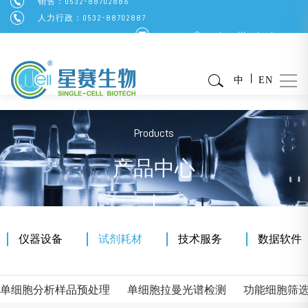
销售：0532-88702886
人力行政：0532-88702887
service@singlecellbiotech.com
中
EN
Products
产品中心
仪器设备
试剂耗材
技术服务
数据软件
单细胞分析样品预处理
单细胞拉曼光谱检测
功能细胞筛