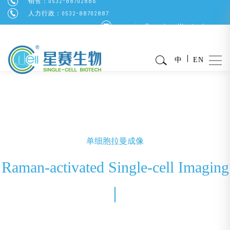
销售：0532-88702886
人力行政：0532-88702887
service@singlecellbiotech.com
中
EN
单细胞拉曼成像
Raman-activated Single-cell Imaging